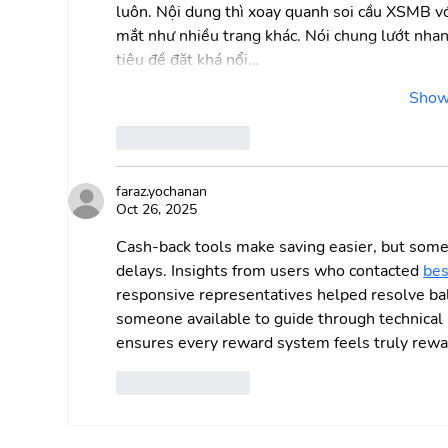
luôn. Nội dung thì xoay quanh soi cầu XSMB vớ
mắt như nhiều trang khác. Nói chung lướt nhanh
tiêu đề đặt khá nổi…
Show
Like
Reply
faraz.yochanan
Oct 26, 2025
Cash-back tools make saving easier, but some
delays. Insights from users who contacted 
bes
responsive representatives helped resolve bal
someone available to guide through technical 
ensures every reward system feels truly rewar
Like
Reply