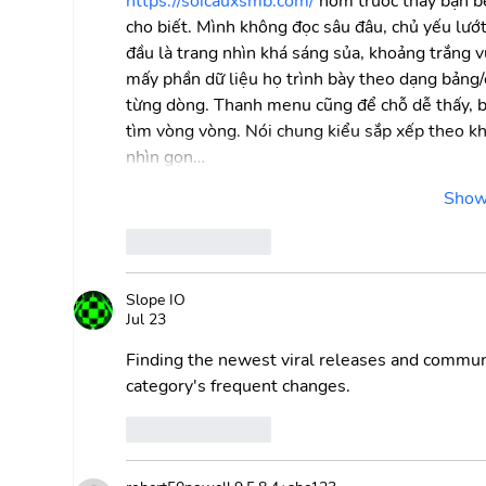
https://soicauxsmb.com/
 hôm trước thấy bạn 
cho biết. Mình không đọc sâu đâu, chủ yếu lướ
đầu là trang nhìn khá sáng sủa, khoảng trắng 
mấy phần dữ liệu họ trình bày theo dạng bảng/cộ
từng dòng. Thanh menu cũng để chỗ dễ thấy, b
tìm vòng vòng. Nói chung kiểu sắp xếp theo khố
nhìn gọn…
Show
Like
Reply
Slope IO
Jul 23
Finding the newest viral releases and communit
category's frequent changes.
Like
Reply