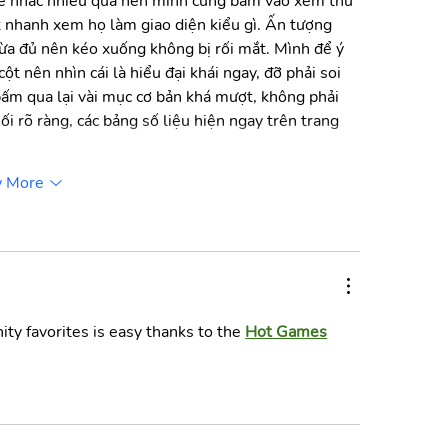
bè nhắc nhiều quá nên mình cũng bấm vào xem thử 
t nhanh xem họ làm giao diện kiểu gì. Ấn tượng 
vừa đủ nên kéo xuống không bị rối mắt. Mình để ý 
t nên nhìn cái là hiểu đại khái ngay, đỡ phải soi 
ấm qua lại vài mục cơ bản khá mượt, không phải 
i rõ ràng, các bảng số liệu hiện ngay trên trang 
 More
y favorites is easy thanks to the 
Hot Games