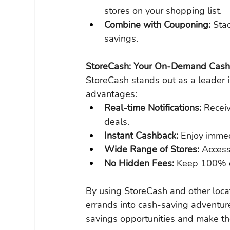
stores on your shopping list.
Combine with Couponing: 
Sta
savings.
StoreCash: Your On-Demand Cas
StoreCash stands out as a leader 
advantages:
Real-time Notifications: 
Receiv
deals.
Instant Cashback: 
Enjoy immed
Wide Range of Stores: 
Access
No Hidden Fees: 
Keep 100% o
By using StoreCash and other loca
errands into cash-saving adventur
savings opportunities and make t