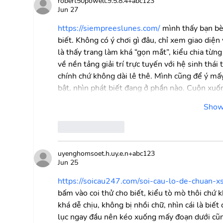
robert50powell.9.5.8.4+abc123
Jun 27
https://siempreeslunes.com/
 mình thấy bạn bè
biết. Không có ý chơi gì đâu, chỉ xem giao diện 
là thấy trang làm khá “gọn mắt”, kiểu chia từng
về nền tảng giải trí trực tuyến với hệ sinh thá
chính chứ không dài lê thê. Mình cũng để ý mấy
bật, nhìn phát biết đang ở phần nào. Cuộn xuốn
Show
Like
Reply
uyenghomsoet.h.uy.e.n+abc123
Jun 25
https://soicau247.com/soi-cau-lo-de-chuan-
bấm vào coi thử cho biết, kiểu tò mò thôi chứ 
khá dễ chịu, không bị nhồi chữ, nhìn cái là biế
lục ngay đầu nên kéo xuống mấy đoạn dưới cũn