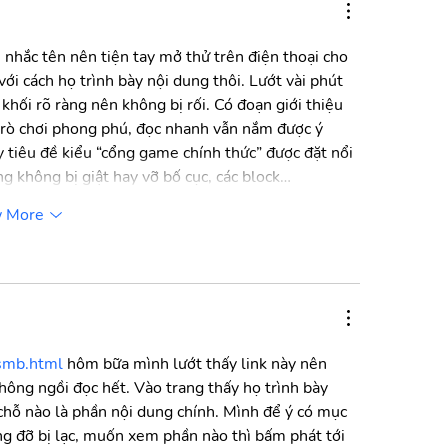
 nhắc tên nên tiện tay mở thử trên điện thoại cho 
với cách họ trình bày nội dung thôi. Lướt vài phút 
 khối rõ ràng nên không bị rối. Có đoạn giới thiệu 
i trò chơi phong phú, đọc nhanh vẫn nắm được ý 
 tiêu đề kiểu “cổng game chính thức” được đặt nổi 
g không bị giật hay vỡ bố cục, các block…
 More
xsmb.html
 hôm bữa mình lướt thấy link này nên 
không ngồi đọc hết. Vào trang thấy họ trình bày 
t chỗ nào là phần nội dung chính. Mình để ý có mục 
g đỡ bị lạc, muốn xem phần nào thì bấm phát tới 