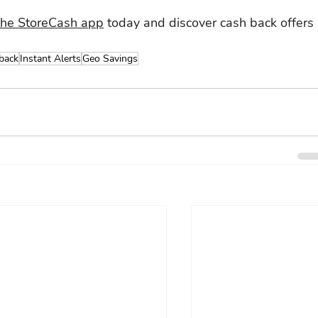
he StoreCash app
 today and discover cash back offers 
back
Instant Alerts
Geo Savings