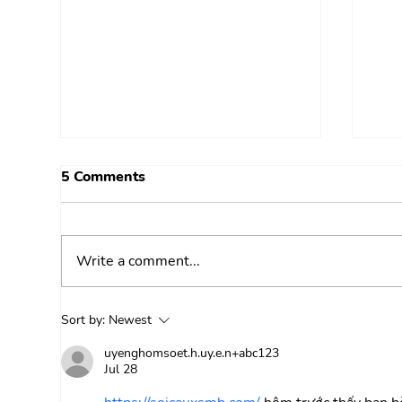
5 Comments
Write a comment...
Memorial Day Shopping
Mem
Sort by:
Newest
Guide – Earn Instant Cash
Sal
uyenghomsoet.h.uy.e.n+abc123
Back On Memorial Day
wit
Jul 28
Sales